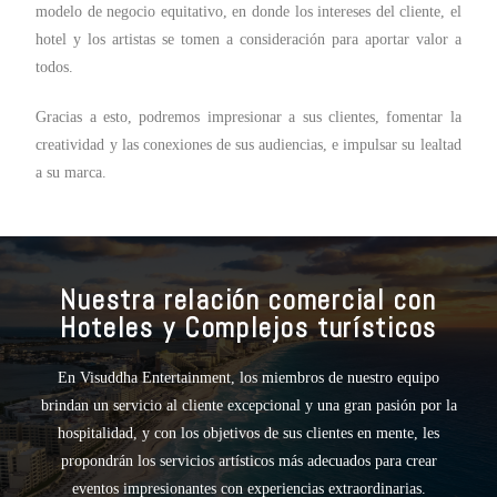
modelo de negocio equitativo, en donde los intereses del cliente, el
hotel y los artistas se tomen a consideración para aportar valor a
todos.
Gracias a esto, podremos impresionar a sus clientes, fomentar la
creatividad y las conexiones de sus audiencias, e impulsar su lealtad
a su marca.
Nuestra relación comercial con
Hoteles y Complejos turísticos
En Visuddha Entertainment, los miembros de nuestro equipo
brindan un servicio al cliente excepcional y una gran pasión por la
hospitalidad, y con los objetivos de sus clientes en mente, les
propondrán los servicios artísticos más adecuados para crear
eventos impresionantes con experiencias extraordinarias.